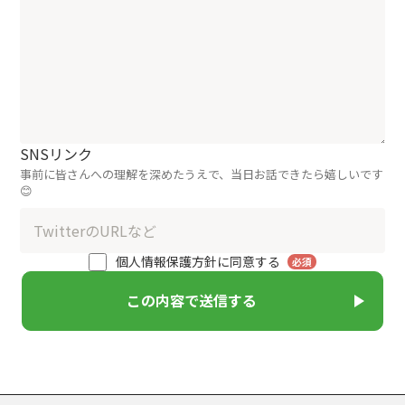
SNSリンク
事前に皆さんへの理解を深めたうえで、当日お話できたら嬉しいです
😊
個人情報保護方針
に同意する
必須
この内容で送信する
play_arrow