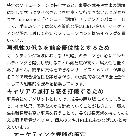
特定のソリューションに特化すると、事業の成長や本来の課題
に対して本当にやるべきことを提案・実行できないことがあり
ます。unnameは「イシュー（課題）ドリブンカンパニー」と
して、手法ありきではなく本質的な課題に向き合い、マーケテ
ィング課題に対して必要なソリューションを提供する支援を貫
いています。
再現性の低さを競合優位性とするため
マーケティング領域における「戦略」のテーマを中心にコンサ
ルティングを提供し続けることは難易度が高く、属人性も低く
ありません。簡単に真似をできないサービスとメンバーが集ま
ることで競合優位性を築きながら、中長期的な視点で会社全体
としての組織的な強みを構築しています。
キャリアの頭打ち感を打破するため
事業会社のデメリットとしては、成長の踊り場に来てしまうこ
と。その結果、優秀な人から辞めていくことがおきます。属人
生も難易度も高い事業を行うことで、長く成長実感を持ってもら
える職場環境づくりや 、個人のスキル向上にもつなげたいと考
えています。
マーケティング戦略の策定